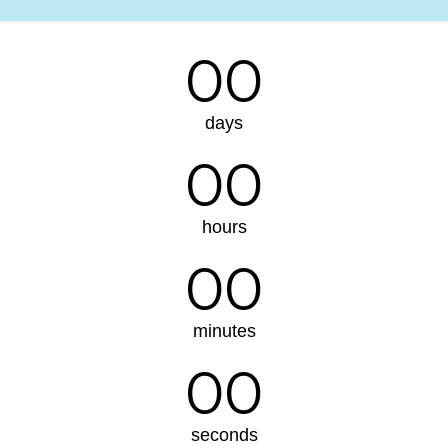
00
days
00
hours
00
minutes
00
seconds