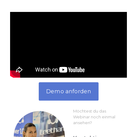
Demo anforden
Möchtest du das
Webinar noch einmal
ansehen?