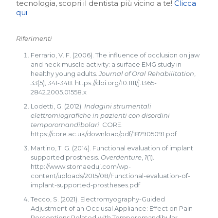
tecnologia, scopri il dentista più vicino a te!
Clicca
qui
Riferimenti
Ferrario, V. F. (2006). The influence of occlusion on jaw
and neck muscle activity: a surface EMG study in
healthy young adults.
Journal of Oral Rehabilitation
,
33
(5), 341-348. https://doi.org/10.1111/j.1365-
2842.2005.01558.x
Lodetti, G. (2012).
Indagini strumentali
elettromiografiche in pazienti con disordini
temporomandibolari
. CORE.
https://core.ac.uk/download/pdf/187905091.pdf
Martino, T. G. (2014). Functional evaluation of implant
supported prosthesis.
Overdenture
,
1
(1).
http://www.stomaeduj.com/wp-
content/uploads/2015/08/Functional-evaluation-of-
implant-supported-prostheses.pdf
Tecco, S. (2021). Electromyography-Guided
Adjustment of an Occlusal Appliance: Effect on Pain
Perceptions Related with Temporomandibular