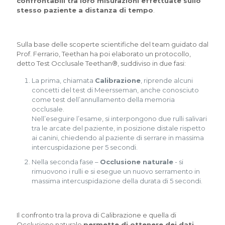
confrontabili tra loro misurazioni effettuate sullo
stesso paziente a distanza di tempo
.
Sulla base delle scoperte scientifiche del team guidato dal
Prof. Ferrario, Teethan ha poi elaborato un protocollo,
detto Test Occlusale Teethan®, suddiviso in due fasi:
La prima, chiamata
Calibrazione
, riprende alcuni
concetti del test di Meersseman, anche conosciuto
come test dell’annullamento della memoria
occlusale.
Nell’eseguire l’esame, si interpongono due rulli salivari
tra le arcate del paziente, in posizione distale rispetto
ai canini, chiedendo al paziente di serrare in massima
intercuspidazione per 5 secondi.
Nella seconda fase –
Occlusione naturale
- si
rimuovono i rulli e si esegue un nuovo serramento in
massima intercuspidazione della durata di 5 secondi.
Il confronto tra la prova di Calibrazione e quella di
Occlusione naturale
permette di ottenere dei dati