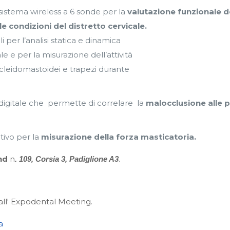
 sistema wireless a 6 sonde per la
valutazione funzionale de
e condizioni del distretto cervicale.
i per l’analisi statica e dinamica
e e per la misurazione dell’attività
cleidomastoidei e trapezi durante
a digitale che permette di correlare la
malocclusione alle 
sitivo per la
misurazione della forza masticatoria.
nd
n
.
. 109, Corsia 3, Padiglione A3
 all' Expodental Meeting.
a