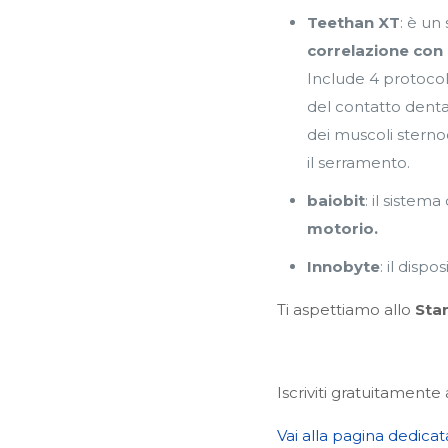
Teethan XT
: è un
correlazione con l
Include 4 protocoll
del contatto dental
dei muscoli sterno
il serramento.
baiobit
: il sistem
motorio.
Innobyte
: il dispo
Ti aspettiamo allo
Sta
Iscriviti gratuitamente
Vai alla pagina dedicat