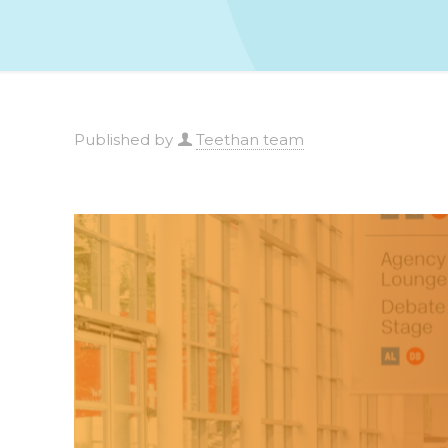
Published by
Teethan team