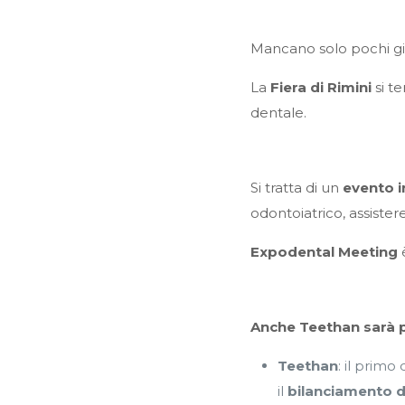
Mancano solo pochi gi
La
Fiera di Rimini
si te
dentale.
Si tratta di un
evento i
odontoiatrico, assistere
Expodental Meeting
è
Anche Teethan sarà p
Teethan
: il primo
il
bilanciamento d