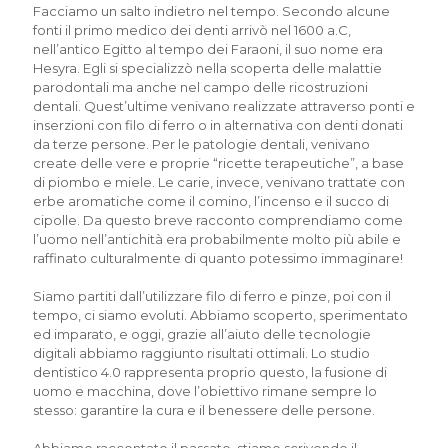
Facciamo un salto indietro nel tempo. Secondo alcune
fonti il primo medico dei denti arrivò nel 1600 a.C,
nell’antico Egitto al tempo dei Faraoni, il suo nome era
Hesyra. Egli si specializzò nella scoperta delle malattie
parodontali ma anche nel campo delle ricostruzioni
dentali. Quest’ultime venivano realizzate attraverso ponti e
inserzioni con filo di ferro o in alternativa con denti donati
da terze persone. Per le patologie dentali, venivano
create delle vere e proprie “ricette terapeutiche”, a base
di piombo e miele. Le carie, invece, venivano trattate con
erbe aromatiche come il comino, l’incenso e il succo di
cipolle. Da questo breve racconto comprendiamo come
l’uomo nell’antichità era probabilmente molto più abile e
raffinato culturalmente di quanto potessimo immaginare!
Siamo partiti dall’utilizzare filo di ferro e pinze, poi con il
tempo, ci siamo evoluti. Abbiamo scoperto, sperimentato
ed imparato, e oggi, grazie all’aiuto delle tecnologie
digitali abbiamo raggiunto risultati ottimali. Lo studio
dentistico 4.0 rappresenta proprio questo, la fusione di
uomo e macchina, dove l’obiettivo rimane sempre lo
stesso: garantire la cura e il benessere delle persone.
Abbiamo raccontato il passato, stiamo scrivendo il