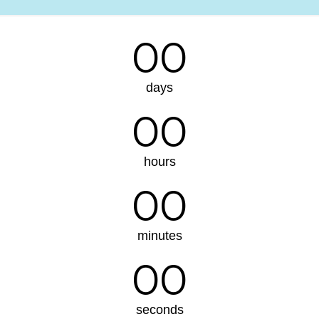
00
days
00
hours
00
minutes
00
seconds