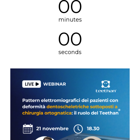
00
minutes
00
seconds