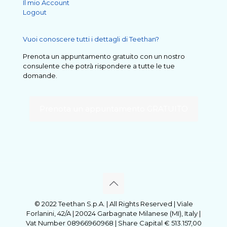
Il mio Account
Logout
Vuoi conoscere tutti i dettagli di Teethan?
Prenota un appuntamento gratuito con un nostro
consulente che potrà rispondere a tutte le tue
domande.
Prenota un appuntamento GRATUITO
© 2022 Teethan S.p.A. | All Rights Reserved | Viale
Forlanini, 42/A | 20024 Garbagnate Milanese (MI), Italy |
Vat Number 08966960968 | Share Capital € 513.157,00