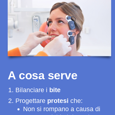
A cosa serve
Bilanciare i
bite
Progettare
protesi
che:
Non si rompano a causa di